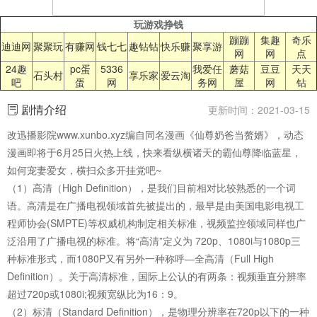
玩游戏挣钱
蹦蹦
集趣
奇乐
迪迪网
聚聚玩
有赚网
钱七七
趣钻钻
快乐赚
聚享游
网
网
点
24趣
pc蛋
5336
我爱任
蘑菇
豆豆
天天
石头村
享乐家
爱云淘
吧
蛋
网
务网
屋
网
钻
剧情介绍
更新时间：2021-03-15
改迅播影院www.xunbo.xyz编自同名漫画《仙尊奶爸当赘婿》，动态
漫画即将于6月25日火热上线，快来看纵横诸天的霸仙尊降临蓝星，
如何宠妻爱女，横扫众多开挂党吧~
（1）高清（High Definition），是我们目前相对比较熟悉的一个词
语。高清是在广播电视领域首先被提出的，最早是由美国电影电视工
程师协会(SMPTE)等权威机构制定相关标准，视频监控领域同样也广
泛沿用了广播电视的标准。将“高清”定义为 720p、1080i与1080p三
种标准形式，而1080P又有另外一种称呼—全高清（Full High
Definition）。关于高清标准，国际上公认的有两条：视频垂直分辨率
超过720p或1080i;视频宽纵比为16：9。
（2）标清（Standard Definition），是物理分辨率在720p以下的一种