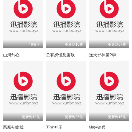
16集全
更新到16集
更新到07集
山河剑心
总有妖怪想害朕
逆天邪神第2季
更新到13集
更新到26集
更新到16集
恶魔别吻我
万古神王
铁姬钢兵