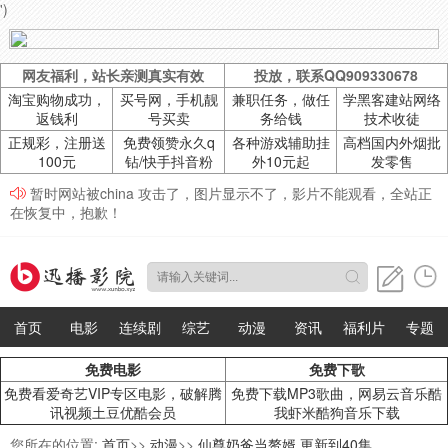
')
网友福利，站长亲测真实有效
投放，联系QQ909330678
淘宝购物成功，
买号网，手机靓
兼职任务，做任
学黑客建站网络
返钱利
号买卖
务给钱
技术收徒
正规彩，注册送
免费领赞永久q
各种游戏辅助挂
高档国内外烟批
100元
钻/快手抖音粉
外10元起
发零售
暂时网站被china 攻击了，图片显示不了，影片不能观看，全站正
在恢复中，抱歉！
首页
电影
连续剧
综艺
动漫
资讯
福利片
专题
免费电影
免费下歌
免费看爱奇艺VIP专区电影，破解腾
免费下载MP3歌曲，网易云音乐酷
讯视频土豆优酷会员
我虾米酷狗音乐下载
您所在的位置:
首页
>>
动漫
>>
仙尊奶爸当赘婿 更新到40集