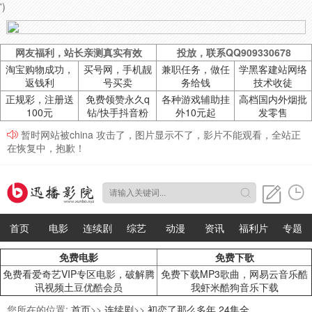
')
网友福利，站长亲测真实有效
投放，联系QQ909330678
淘宝购物成功，
买号网，手机靓
兼职任务，做任
学黑客建站网络
返钱利
号买卖
务给钱
技术收徒
正规彩，注册送
免费领赞永久q
各种游戏辅助挂
高档国内外烟批
100元
钻/快手抖音粉
外10元起
发零售
暂时网站被china 攻击了，图片显示不了，影片不能观看，全站正
在恢复中，抱歉！
首页
电影
连续剧
综艺
动漫
资讯
福利片
专题
免费电影
免费下歌
免费看爱奇艺VIP专区电影，破解腾
免费下载MP3歌曲，网易云音乐酷
讯视频土豆优酷会员
我虾米酷狗音乐下载
您所在的位置:
首页
>>
连续剧
>>
初恋了那么多年 24集全