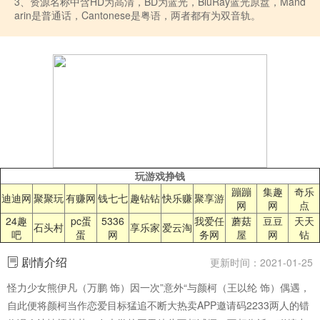
3、资源名称中含HD为高清，BD为蓝光，BluRay蓝光原盘，Mand
arin是普通话，Cantonese是粤语，两者都有为双音轨。
玩游戏挣钱
蹦蹦
集趣
奇乐
迪迪网
聚聚玩
有赚网
钱七七
趣钻钻
快乐赚
聚享游
网
网
点
24趣
pc蛋
5336
我爱任
蘑菇
豆豆
天天
石头村
享乐家
爱云淘
吧
蛋
网
务网
屋
网
钻
剧情介绍
更新时间：2021-01-25
怪力少女熊伊凡（万鹏 饰）因一次”意外“与颜柯（王以纶 饰）偶遇，
自此便将颜柯当作恋爱目标猛追不断大热卖APP邀请码2233两人的错