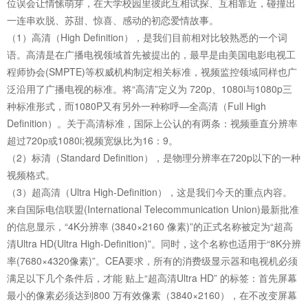
位误会让情愫萌芽，在大学校园里彼此互相试探、互相靠近，碰撞出
一连串欢脱、苏甜、惊喜、感动的初恋爱情故事。
（1）高清（High Definition），是我们目前相对比较熟悉的一个词
语。高清是在广播电视领域首先被提出的，最早是由美国电影电视工
程师协会(SMPTE)等权威机构制定相关标准，视频监控领域同样也广
泛沿用了广播电视的标准。将“高清”定义为 720p、1080i与1080p三
种标准形式，而1080P又有另外一种称呼—全高清（Full High
Definition）。关于高清标准，国际上公认的有两条：视频垂直分辨率
超过720p或1080i;视频宽纵比为16：9。
（2）标清（Standard Definition），是物理分辨率在720p以下的一种
视频格式。
（3）超高清（Ultra High-Definition），这是我们今天的重点内容。
来自国际电信联盟(International Telecommunication Union)最新批准
的信息显示，“4K分辨率 (3840×2160 像素)”的正式名称被定为“超高
清Ultra HD(Ultra High-Definition)”。同时，这个名称也适用于“8K分辨
率(7680×4320像素)”。CEA要求，所有的消费级显示器和电视机必须
满足以下几个条件后，才能 贴上“超高清Ultra HD” 的标签：首先屏幕
最小的像素必须达到800 万有效像素（3840×2160），在不改变屏幕