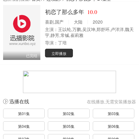
初恋了那么多年
10.0
喜剧,国产
大陆
2020
主演：
王以纶,万鹏,吴汉坤,郑舒环,卢洋洋,魏天
宇,静芳,常铖,崔莉雅
导演：
丁培
立即播放
已完结
迅播在线
在线播放,无需安装播放器
第01集
第02集
第03集
第04集
第05集
第06集
第07集
第08集
第09集