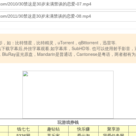
：比特彗星，比特精灵，uTorrent，qBittorrent，迅雷等.
站下载字幕后,外挂字幕观看.如字幕库，SubHD等. 也可以使用射手影音
luRay蓝光原盘，Mandarin是普通话，Cantonese是粤语，两者都有
玩游戏挣钱
钱七七
趣钻钻
快乐赚
聚享游
5336网
享乐家
爱云淘
我爱任务网