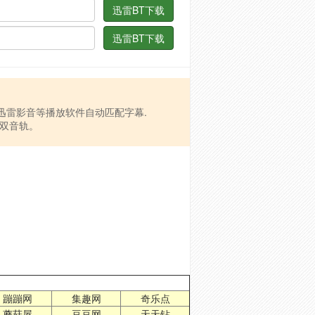
迅雷BT下载
迅雷BT下载
，迅雷影音等播放软件自动匹配字幕.
为双音轨。
蹦蹦网
集趣网
奇乐点
蘑菇屋
豆豆网
天天钻