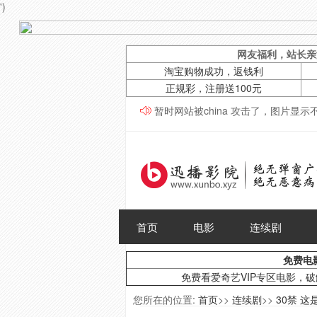
')
网友福利，站长亲
淘宝购物成功，返钱利
正规彩，注册送100元
暂时网站被china 攻击了，图片显
首页
电影
连续剧
免费电
免费看爱奇艺VIP专区电影，
您所在的位置:
首页
>>
连续剧
>>
30禁 这