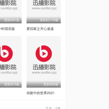
更新到21集
更新到1178集
小时国语版
爱回家之开心速递
更新到14集
更新到06集
你眼中的世界2021
总共：0条