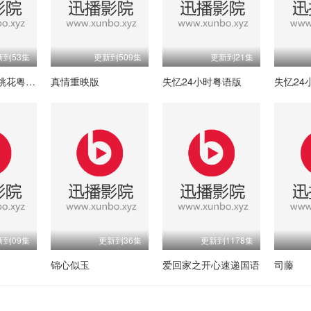
新到53集
更新到509集
更新到21集
三生三世十里桃花粤语版
真情重映版
失忆24小时粤语版
失忆24
新到09集
更新到36集
更新到1178集
锦心似玉
爱回家之开心速递国语
司藤