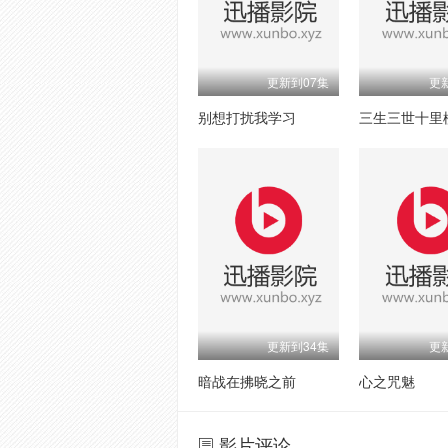
更新到07集
更
别想打扰我学习
更新到34集
更
暗战在拂晓之前
心之咒魅
影片评论