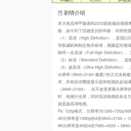
剧情介绍
本大热卖APP邀请码2233剧改编自
验，如今到了结婚意识的年龄，却突然接到
（1）高清（High Definitio
等权威机构制定相关标准，视频监控领域同样
称呼—全高清（Full High Defini
（2）标清（Standard Definitio
（3）超高清（Ultra High-Definiti
分辨率 (3840×2160 像素)”的正式名称被定为
求，所有的消费级显示器和电视机必须满足以
（3840×2160），在不改变屏幕分辨
时，电视行业里，同对高清电视机命名为H
就是超高清电视。
Ps: 720p格式，分辨率为1280×720p/6
4K分辨率是1080p的4倍3840×2160 = 19
8K分辨率是4K的4倍7680×4320 = 3840×