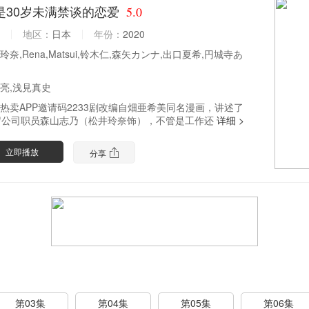
这是30岁未满禁谈的恋爱
5.0
本
地区：
日本
年份：
2020
玲奈,Rena,Matsui,铃木仁,森矢カンナ,出口夏希,円城寺あ
亮,浅見真史
热卖APP邀请码2233剧改编自畑亜希美同名漫画，讲述了
岁公司职员森山志乃（松井玲奈饰），不管是工作还
详细 >
立即播放
分享
第03集
第04集
第05集
第06集