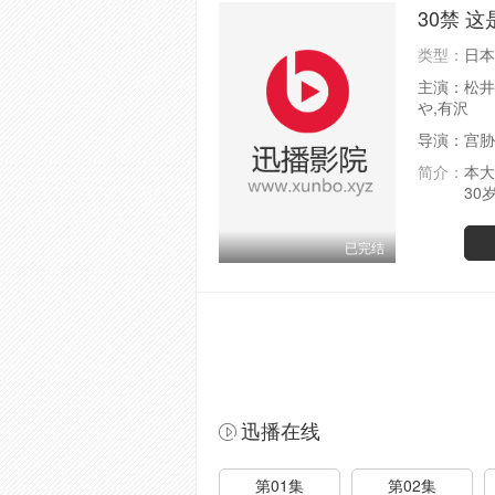
30禁 
类型：
日
主演：
松井
や,有沢
导演：
宫胁
简介：
本大
30
已完结
迅播在线
第01集
第02集