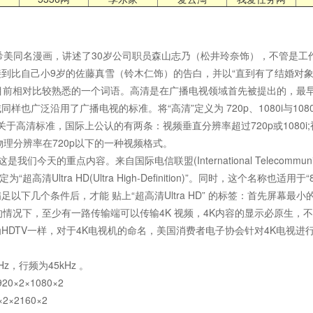
畑亜希美同名漫画，讲述了30岁公司职员森山志乃（松井玲奈饰），不管是
比自己小9岁的佐藤真雪（铃木仁饰）的告白，并以“直到有了结婚对象为止”
n），是我们目前相对比较熟悉的一个词语。高清是在广播电视领域首先被提出的，最
也广泛沿用了广播电视的标准。将“高清”定义为 720p、1080i与108
tion）。关于高清标准，国际上公认的有两条：视频垂直分辨率超过720p或1080
n），是物理分辨率在720p以下的一种视频格式。
on），这是我们今天的重点内容。来自国际电信联盟(International Telecommun
“超高清Ultra HD(Ultra High-Definition)”。同时，这个名称也适用于
下几个条件后，才能 贴上“超高清Ultra HD” 的标签：首先屏幕最小
率的情况下，至少有一路传输端可以传输4K 视频，4K内容的显示必原生，不
DTV一样，对于4K电视机的命名，美国消费者电子协会针对4K电视进行
0Hz，行频为45kHz 。
20×2×1080×2
2×2160×2