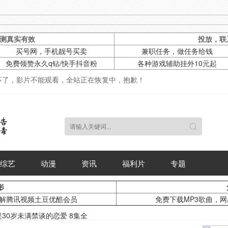
测真实有效
投放，联系
买号网，手机靓号买卖
兼职任务，做任务给钱
免费领赞永久q钻/快手抖音粉
各种游戏辅助挂外10元起
示不了，影片不能观看，全站正在恢复中，抱歉！
综艺
动漫
资讯
福利片
专题
影
破解腾讯视频土豆优酷会员
免费下载MP3歌曲，
是30岁未满禁谈的恋爱 8集全