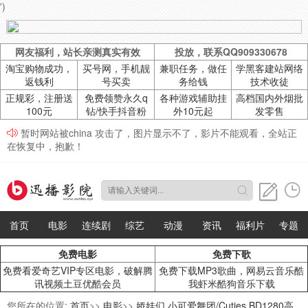
')
网友福利，站长亲测真实有效
投放，联系QQ909330678
淘宝购物成功，
买号网，手机靓
兼职任务，做任
学黑客建站网络
返钱利
号买卖
务给钱
技术收徒
正规彩，注册送
免费领赞永久q
各种游戏辅助挂
高档国内外烟批
100元
钻/快手抖音粉
外10元起
发零售
暂时网站被china 攻击了，图片显示不了，影片不能观看，全站正
在恢复中，抱歉！
首页
电影
连续剧
综艺
动漫
资讯
福利片
专题
免费电影
免费下歌
免费看爱奇艺VIP专区电影，破解腾
免费下载MP3歌曲，网易云音乐酷
讯视频土豆优酷会员
我虾米酷狗音乐下载
您所在的位置:
首页
>>
电影
>>
娇娃们 小可爱舞团/Cuties BD1280高