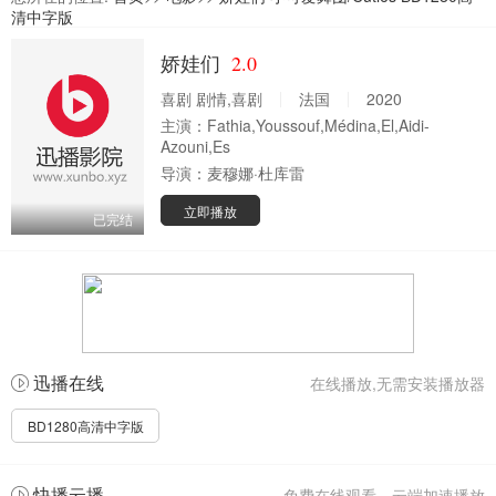
清中字版
娇娃们
2.0
喜剧 剧情,喜剧
法国
2020
主演：
Fathia,Youssouf,Médina,El,Aidi-
Azouni,Es
导演：
麦穆娜·杜库雷
立即播放
已完结
迅播在线
在线播放,无需安装播放器
BD1280高清中字版
快播云播
免费在线观看，云端加速播放