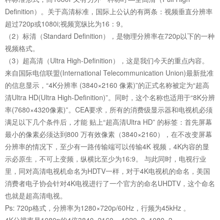
Definition）。关于高清标准，国际上公认的有两条：视频垂直分辨率
超过720p或1080i;视频宽纵比为16：9。
（2）标清（Standard Definition），是物理分辨率在720p以下的一种
视频格式。
（3）超高清（Ultra High-Definition），这是我们今天的重点内容。
来自国际电信联盟(International Telecommunication Union)最新批准
的信息显示，“4K分辨率 (3840×2160 像素)”的正式名称被定为“超高
清Ultra HD(Ultra High-Definition)”。同时，这个名称也适用于“8K分辨
率(7680×4320像素)”。CEA要求，所有的消费级显示器和电视机必须
满足以下几个条件后，才能 贴上“超高清Ultra HD” 的标签：首先屏幕
最小的像素必须达到800 万有效像素（3840×2160），在不改变屏幕
分辨率的情况下，至少有一路传输端可以传输4K 视频，4K内容的显
示必原生，不可上变频，纵横比至少为16:9。 与此同时，电视行业
里，同对高清电视机命名为HDTV一样，对于4K电视机的命名，美国
消费者电子协会针对4K电视进行了一个官方的命名UHDTV，这个命名
也就是超高清电视。
Ps: 720p格式，分辨率为1280×720p/60Hz，行频为45kHz 。
4K分辨率是1080p的4倍3840×2160 = 1920×2×1080×2