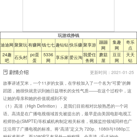
玩游戏挣钱
蹦蹦
集趣
奇乐
迪迪网
聚聚玩
有赚网
钱七七
趣钻钻
快乐赚
聚享游
网
网
点
24趣
pc蛋
5336
我爱任
蘑菇
豆豆
天天
石头村
享乐家
爱云淘
吧
蛋
网
务网
屋
网
钻
剧情介绍
更新时间：2021-01-25
故事讲述艾米，一个11岁的女孩，在学校加入了一个名为“可爱”的舞
蹈团，她很快就意识到她日益增长的女性气质——在这个过程中，这
让她的母亲和她的价值观感到不安
（1）高清（High Definition），是我们目前相对比较熟悉的一个词
语。高清是在广播电视领域首先被提出的，最早是由美国电影电视工
程师协会(SMPTE)等权威机构制定相关标准，视频监控领域同样也广
泛沿用了广播电视的标准。将“高清”定义为 720p、1080i与1080p三
种标准形式，而1080P又有另外一种称呼—全高清（Full High