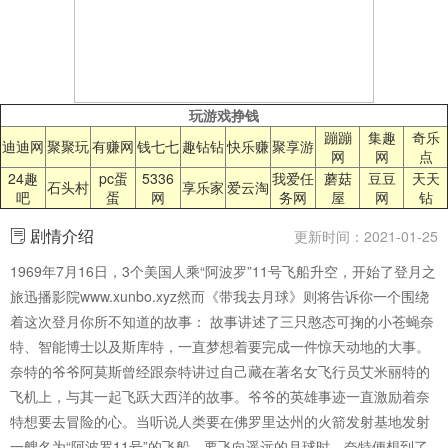
玩游戏挣钱
蹦蹦
集趣
奇乐
迪迪网
聚聚玩
有赚网
钱七七
趣钻钻
快乐赚
聚享游
网
网
点
24趣
pc蛋
5336
我爱任
蘑菇
豆豆
天天
石头村
享乐家
爱云淘
吧
蛋
网
务网
屋
网
钻
剧情介绍
更新时间：2021-01-25
1969年7月16日，3个美国人乘“阿波罗”11号飞船升空，开始了登月之
旅迅播影院www.xunbo.xyz然而《带我去月球》则将告诉你一个围绕
着这次登月你所不知道的故事： 故事讲述了三只憨态可掬的小苍蝇奈
特、智能博士以及斯库特，一直梦想着要完成一件惊天动地的大事。
奈特的爷爷阿莫斯曾经跟奈特讲过自己藏在著名女飞行员艾米丽特的
飞机上，与其一起飞跃大西洋的故事。爷爷的英雄事迹一直激励着奈
特想要去冒险的心。当听说人类要在佛罗里达州的火箭发射基地发射
一艘名为“阿波罗11号”的飞船，要飞向遥远的月球时，奈特便想到了