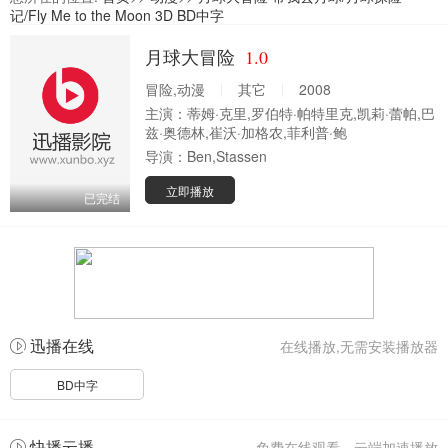
记/Fly Me to the Moon 3D BD中字
月球大冒险
1.0
冒险,动漫
其它
2008
主演：
蒂姆·克里,罗伯特·帕特里克,凯莉·蕾帕,巴
兹·奥德林,崔沃·加格农,菲利普·鲍
导演：
Ben,Stassen
立即播放
已完结
迅播在线
在线播放,无需安装播放器
BD中字
快播云播
免费在线观看，云端加速播放