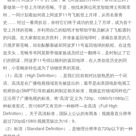
要做第一个登上月球的苍蝇。于是，他找来两位死党智能博士和斯库
特，一同计划着如何搭上阿波罗11号飞船登上月球，从而名垂青
史…… 经过一番周折后，奈特它们终于成功的登上了月球，成为首个
登上月球的苍蝇，并利用自己的聪明才智帮助宇航员解决了飞船遇到
的问题。在大家都在欢庆胜利，并准备返回地球时，潜藏在基里的几
只俄罗斯苍蝇，却在酝酿着破坏阿波罗11号返回地球的航程。在这危
急关头，苍蝇爷爷阿莫斯带领家族成员经过一翻搏斗，及时制止了它
们的阴谋，阿波罗11号得以顺利的返回地球，在人类创造历史的同
时，小苍蝇奈特也成为了动物世界的英雄。
（1）高清（High Definition），是我们目前相对比较熟悉的一个词
语。高清是在广播电视领域首先被提出的，最早是由美国电影电视工
程师协会(SMPTE)等权威机构制定相关标准，视频监控领域同样也广
泛沿用了广播电视的标准。将“高清”定义为 720p、1080i与1080p三
种标准形式，而1080P又有另外一种称呼—全高清（Full High
Definition）。关于高清标准，国际上公认的有两条：视频垂直分辨率
超过720p或1080i;视频宽纵比为16：9。
（2）标清（Standard Definition），是物理分辨率在720p以下的一种
视频格式。