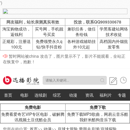
')
网友福利，站长亲测真实有效
投放，联系QQ909330678
淘宝购物成功，
买号网，手机靓
兼职任务，做任
学黑客建站网络
返钱利
号买卖
务给钱
技术收徒
正规彩，注册送
免费领赞永久q
各种游戏辅助挂
高档国内外烟批
100元
钻/快手抖音粉
外10元起
发零售
暂时网站被china 攻击了，图片显示不了，影片不能观看，全站正
在恢复中，抱歉！
首页
电影
连续剧
综艺
动漫
资讯
福利片
专题
免费电影
免费下歌
免费看爱奇艺VIP专区电影，破解腾
免费下载MP3歌曲，网易云音乐酷
讯视频土豆优酷会员
我虾米酷狗音乐下载
您所在的位置:
首页
>>
动漫
>>
月球大冒险 带我去月球/月球探险